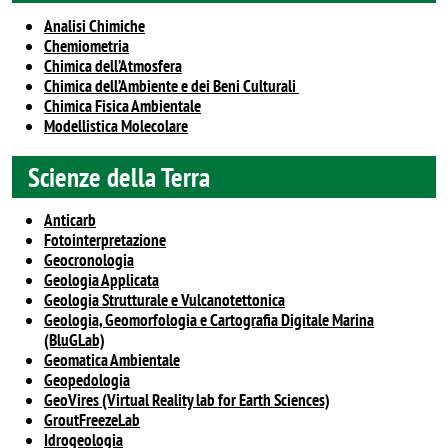
Analisi Chimiche
Chemiometria
Chimica dell’Atmosfera
Chimica dell’Ambiente e dei Beni Culturali
Chimica Fisica Ambientale
Modellistica Molecolare
Scienze della Terra
Anticarb
Fotointerpretazione
Geocronologia
Geologia Applicata
Geologia Strutturale e Vulcanotettonica
Geologia, Geomorfologia e Cartografia Digitale Marina
(BluGLab)
Geomatica Ambientale
Geopedologia
GeoVires (Virtual Reality lab for Earth Sciences)
GroutFreezeLab
Idrogeologia