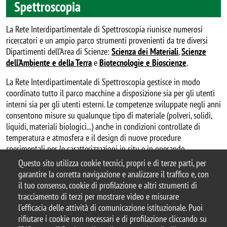
Spettroscopia
La Rete Interdipartimentale di Spettroscopia riunisce numerosi
ricercatori e un ampio parco strumenti provenienti da tre diversi
Dipartimenti dell’Area di Scienze:
Scienza dei Materiali
,
Scienze
dell’Ambiente e della Terra
e
Biotecnologie e Bioscienze
.
La Rete Interdipartimentale di Spettroscopia gestisce in modo
coordinato tutto il parco macchine a disposizione sia per gli utenti
interni sia per gli utenti esterni. Le competenze sviluppate negli anni
consentono misure su qualunque tipo di materiale (polveri, solidi,
liquidi, materiali biologici...) anche in condizioni controllate di
temperatura e atmosfera e il design di nuove procedure
sperimentali per le caratterizzazioni in situ e in operando.
Questo sito utilizza cookie tecnici, propri e di terze parti, per
Vai alla pagina della Rete
garantire la corretta navigazione e analizzare il traffico e, con
il tuo consenso, cookie di profilazione e altri strumenti di
tracciamento di terzi per mostrare video e misurare
l'efficacia delle attività di comunicazione istituzionale. Puoi
© 2025 Università degli Studi di Milano-Bicocca
rifiutare i cookie non necessari e di profilazione cliccando su