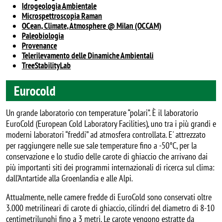
Idrogeologia Ambientale
Microspettroscopia Raman
OCean, Climate, Atmosphere @ Milan (OCCAM)
Paleobiologia
Provenance
Telerilevamento delle Dinamiche Ambientali
TreeStabilityLab
Eurocold
Un grande laboratorio con temperature “polari”. È il laboratorio
EuroCold (European Cold Laboratory Facilities), uno tra i più grandi e
moderni laboratori “freddi” ad atmosfera controllata. E' attrezzato
per raggiungere nelle sue sale temperature fino a -50°C, per la
conservazione e lo studio delle carote di ghiaccio che arrivano dai
più importanti siti dei programmi internazionali di ricerca sul clima:
dall’Antartide alla Groenlandia e alle Alpi.
Attualmente, nelle camere fredde di EuroCold sono conservati oltre
3.000 metrilineari di carote di ghiaccio, cilindri del diametro di 8-10
centimetrilunghi fino a 3 metri. Le carote vengono estratte da