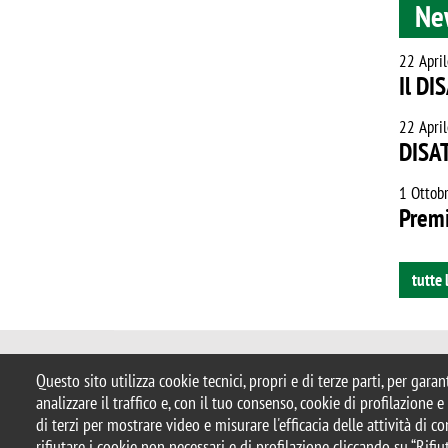
Ne
22 Apri
Il DI
22 Apri
DISAT
1 Ottob
Premi
tutte 
© 2025 Università degli Studi di Mil
Questo sito utilizza cookie tecnici, propri e di terze parti, per gara
Piazza dell'Ateneo Nuovo, 1 - 20126,
analizzare il traffico e, con il tuo consenso, cookie di profilazione 
Casella PEC:
ateneo.bicocca@pec.uni
di terzi per mostrare video e misurare l'efficacia delle attività di 
P.I. 12621570154 |
redazioneweb.di
rifiutare i cookie non necessari e di profilazione cliccando su “Rifiut