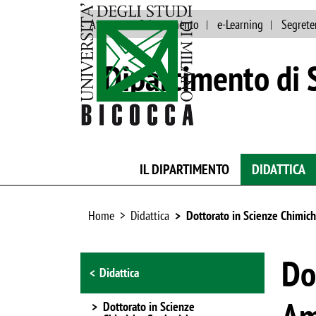
Ateneo
Orientamento
e-Learning
Segrete
Dipartimento di S
IL DIPARTIMENTO
DIDATTICA
Home
Didattica
Dottorato in Scienze Chimic
Browse the section
Do
Didattica
Am
Dottorato in Scienze