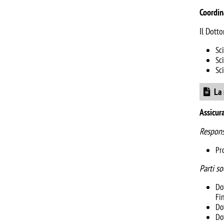
Coordin
Il Dotto
Sc
Sc
Sc
Docume
La 
Assicur
Respons
Pr
Parti so
Do
Fi
Do
Do