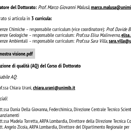
atore del Dottorato:
Prof. Marco Giovanni Malusà
,
marco.malusa@unimi
rato si articola in
3 curricula:
ienze Chimiche – responsabile curriculum (vice coordinatore):
Prof. Davide B
ienze Geologiche – responsabile curriculum:
Prof.ssa Elisa Malinverno
,
elis
ienze Ambientali – responsabile curriculum:
Prof.ssa Sara Villa
,
sara.villa@u
nt
nostra visione.pdf
azione di qualità (AQ) del Corso di Dottorato
abile AQ
:
of.ssa Chiara Urani,
chiara.urani@unimib.it
ciali
:
tt.ssa Dania Della Giovanna, Federchimica, Direzione Centrale Tecnico Scient
nanziamenti
tt.ssa Madela Torretta, ARPA Lombardia, Direttore della Direzione Tecnica C
tt. Angelo Zicoia, ARPA Lombardia, Direttore del Dipartimento Regionale per l