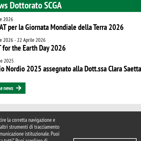
ws Dottorato SCGA
le 2026
SAT per la Giornata Mondiale della Terra 2026
le 2026 - 22 Aprile 2026
 for the Earth Day 2026
re 2025
o Nordio 2025 assegnato alla Dott.ssa Clara Saett
le news
ano-Bicocca
ntire la corretta navigazione e
 Milano
e altri strumenti di tracciamento
mib.it
comunicazione istituzionale. Puoi
sat@unimib.it
a tutti”. Puoi scegliere di