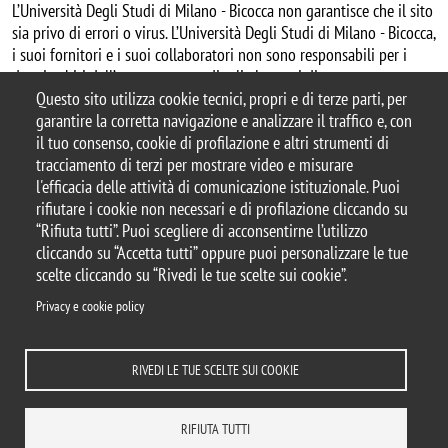
L’Università Degli Studi di Milano - Bicocca non garantisce che il sito
sia privo di errori o virus. L’Università Degli Studi di Milano - Bicocca,
i suoi fornitori e i suoi collaboratori non sono responsabili per i
danni subiti dall’utente a causa di tali elementi di carattere
distruttivo.
Questo sito utilizza cookie tecnici, propri e di terze parti, per
garantire la corretta navigazione e analizzare il traffico e, con
il tuo consenso, cookie di profilazione e altri strumenti di
tracciamento di terzi per mostrare video e misurare
l'efficacia delle attività di comunicazione istituzionale. Puoi
© 2025 Università degli Studi di Milano-Bicocca
rifiutare i cookie non necessari e di profilazione cliccando su
Piazza dell'Ateneo Nuovo, 1 - 20126, Milano
“Rifiuta tutti”. Puoi scegliere di acconsentirne l’utilizzo
Casella PEC:
ateneo.bicocca@pec.unimib.it
cliccando su “Accetta tutti” oppure puoi personalizzare le tue
P.I. 12621570154 |
scelte cliccando su “Rivedi le tue scelte sui cookie”.
redazioneweb.disat@unimib.it
Privacy e cookie policy
RIVEDI LE TUE SCELTE SUI COOKIE
Note legali
Privacy e cookie policy
Amministrazione trasparente
Dichiarazione di accessibilità
Accessibilità
Statistiche di accesso
RIFIUTA TUTTI
Rivedi le tue scelte sui cookie