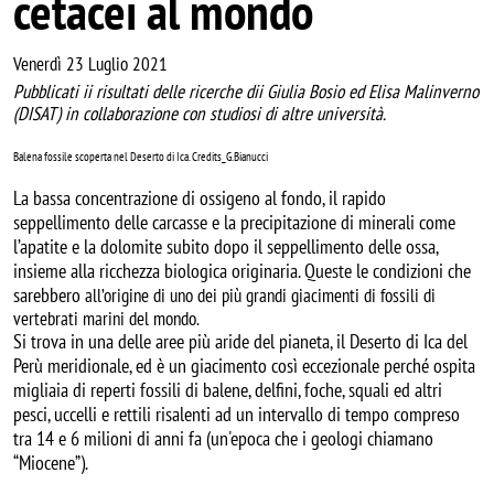
cetacei al mondo
Venerdì 23 Luglio 2021
Pubblicati ii risultati delle ricerche dii Giulia Bosio ed Elisa Malinverno
(DISAT) in collaborazione con studiosi di altre università.
Balena fossile scoperta nel Deserto di Ica. Credits_G.Bianucci
La bassa concentrazione di ossigeno al fondo, il rapido
seppellimento delle carcasse e la precipitazione di minerali come
l’apatite e la dolomite subito dopo il seppellimento delle ossa,
insieme alla ricchezza biologica originaria. Queste le condizioni che
sarebbero
all’origine di uno dei più grandi giacimenti di fossili di
vertebrati marini del mondo.
Si trova in una delle aree più aride del pianeta, il Deserto di Ica del
Perù meridionale, ed è un giacimento così eccezionale perché ospita
migliaia di reperti fossili di balene, delfini, foche, squali ed altri
pesci, uccelli e rettili risalenti ad un intervallo di tempo compreso
tra 14 e 6 milioni di anni fa (un'epoca che i geologi chiamano
“Miocene”).