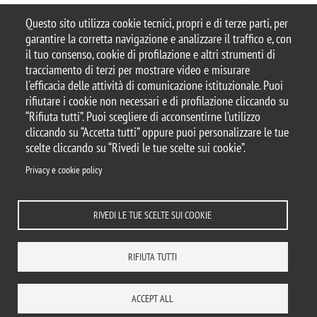
Categoria news
Questo sito utilizza cookie tecnici, propri e di terze parti, per
Personale DISAT
garantire la corretta navigazione e analizzare il traffico e, con
il tuo consenso, cookie di profilazione e altri strumenti di
tracciamento di terzi per mostrare video e misurare
l'efficacia delle attività di comunicazione istituzionale. Puoi
© 2025 Università degli Studi di Milano-Bicocca
rifiutare i cookie non necessari e di profilazione cliccando su
Piazza dell'Ateneo Nuovo, 1 - 20126, Milano
“Rifiuta tutti”. Puoi scegliere di acconsentirne l’utilizzo
Casella PEC:
ateneo.bicocca@pec.unimib.it
cliccando su “Accetta tutti” oppure puoi personalizzare le tue
P.I. 12621570154 |
scelte cliccando su “Rivedi le tue scelte sui cookie”.
redazioneweb.disat@unimib.it
Privacy e cookie policy
RIVEDI LE TUE SCELTE SUI COOKIE
Note legali
Privacy e cookie policy
Amministrazione trasparente
Dichiarazione di accessibilità
Accessibilità
Statistiche di accesso
RIFIUTA TUTTI
Rivedi le tue scelte sui cookie
DOVE SIAMO
MAPPA DEL SITO
CONTATTI
ACCEPT ALL