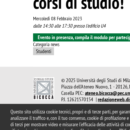
corsi di studio!
Mercoledì 08 Febbraio 2023
dalle 14:30 alle 17:30 presso l'edificio U4
Evento in presenza, compila il modulo per parteci
Categoria news
Studenti
© 2025 Università degli Studi di Mil
Piazza dell'Ateneo Nuovo, 1 - 20126,
Casella PEC:
ateneo.bicocca@pec.uni
P.I. 12621570154 |
redazioneweb.di
Questo sito utilizza cookie tecnici, propri e di terze parti, per gara
Note legali
Privacy e cookie policy
Amministrazione tras
analizzare il traffico e, con il tuo consenso, cookie di profilazione 
Accessibilità
Statistiche di accesso
Rivedi le tue scelte s
di terzi per mostrare video e misurare l'efficacia delle attività di 