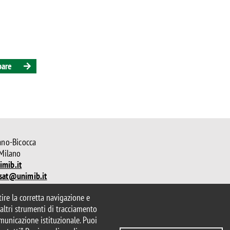
pare
ano-Bicocca
 Milano
mib.it
sat@unimib.it
ntire la corretta navigazione e
parente
Dichiarazione di accessibilità
e altri strumenti di tracciamento
ui cookie
comunicazione istituzionale. Puoi