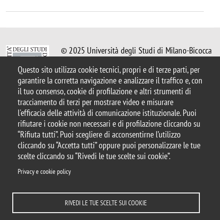
© 2025 Università degli Studi di Milano-Bicocca
Piazza dell'Ateneo Nuovo, 1 - 20126, Milano
Questo sito utilizza cookie tecnici, propri e di terze parti, per
Casella PEC:
ateneo.bicocca@pec.unimib.it
garantire la corretta navigazione e analizzare il traffico e, con
P.I. 12621570154 |
il tuo consenso, cookie di profilazione e altri strumenti di
redazioneweb.disat@unimib.it
tracciamento di terzi per mostrare video e misurare
l'efficacia delle attività di comunicazione istituzionale. Puoi
rifiutare i cookie non necessari e di profilazione cliccando su
“Rifiuta tutti”. Puoi scegliere di acconsentirne l’utilizzo
cliccando su “Accetta tutti” oppure puoi personalizzare le tue
Note legali
Privacy e cookie policy
Amministrazione trasparente
scelte cliccando su “Rivedi le tue scelte sui cookie”.
Dichiarazione di accessibilità
Accessibilità
Statistiche di accesso
Rivedi le tue scelte sui cookie
Privacy e cookie policy
DOVE SIAMO
MAPPA DEL SITO
CONTATTI
RIVEDI LE TUE SCELTE SUI COOKIE