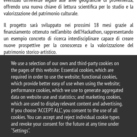
offrendo una nuova chiave di lettura scientifica per lo studio e la
valorizzazione del patrimonio culturale.
Il progetto sarà sviluppato nei prossimi 18 mesi grazie al
finanziamento ottenuto nell’ambito dell’Hackathon, rappresentando
un esempio concreto di ricerca interdisciplinare capace di creare
nuove prospettive per la conoscenza e la valorizzazione del
patrimonio storico-artistico.
We use a selection of our own and third-party cookies on
Guarda il video di presentazione del progetto sulla paina
IG del BiPAC
the pages of this website: Essential cookies, which are
required in order to use the website; functional cookies,
Categoria news
which provide better easy of use when using the website;
Chimica
Personale DISAT
performance cookies, which we use to generate aggregated
data on website use and statistics; and marketing cookies,
which are used to display relevant content and advertising.
If you choose "ACCEPT ALL", you consent to the use of all
© 2025 University of Milano-Bicocca
cookies. You can accept and reject individual cookie types
Piazza dell'Ateneo Nuovo, 1 - 20126, Milan
and revoke your consent for the future at any time under
PEC address:
ateneo.bicocca@pec.unimib.it
"Settings".
P.I. 12621570154 |