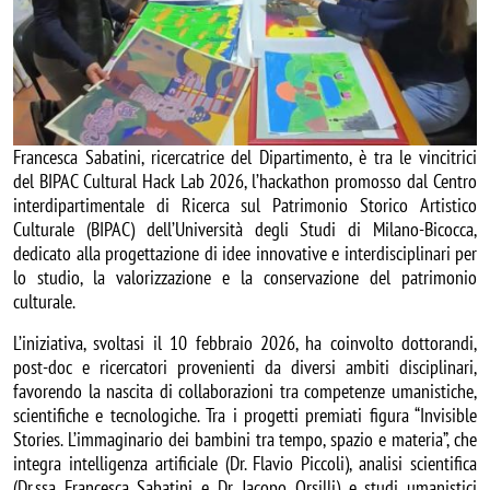
Francesca Sabatini, ricercatrice del Dipartimento, è tra le vincitrici
del BIPAC Cultural Hack Lab 2026, l’hackathon promosso dal Centro
interdipartimentale di Ricerca sul Patrimonio Storico Artistico
Culturale (BIPAC) dell’Università degli Studi di Milano-Bicocca,
dedicato alla progettazione di idee innovative e interdisciplinari per
lo studio, la valorizzazione e la conservazione del patrimonio
culturale.
L’iniziativa, svoltasi il 10 febbraio 2026, ha coinvolto dottorandi,
post-doc e ricercatori provenienti da diversi ambiti disciplinari,
favorendo la nascita di collaborazioni tra competenze umanistiche,
scientifiche e tecnologiche. Tra i progetti premiati figura “Invisible
Stories. L’immaginario dei bambini tra tempo, spazio e materia”, che
integra intelligenza artificiale (Dr. Flavio Piccoli), analisi scientifica
(Dr.ssa Francesca Sabatini e Dr. Jacopo Orsilli) e studi umanistici