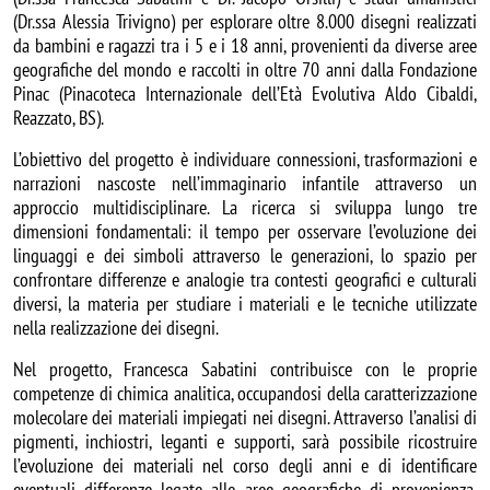
(Dr.ssa Alessia Trivigno) per esplorare oltre 8.000 disegni realizzati
da bambini e ragazzi tra i 5 e i 18 anni, provenienti da diverse aree
geografiche del mondo e raccolti in oltre 70 anni dalla Fondazione
Pinac (Pinacoteca Internazionale dell’Età Evolutiva Aldo Cibaldi,
Reazzato, BS).
L’obiettivo del progetto è individuare connessioni, trasformazioni e
narrazioni nascoste nell’immaginario infantile attraverso un
approccio multidisciplinare. La ricerca si sviluppa lungo tre
dimensioni fondamentali: il tempo per osservare l’evoluzione dei
linguaggi e dei simboli attraverso le generazioni, lo spazio per
confrontare differenze e analogie tra contesti geografici e culturali
diversi, la materia per studiare i materiali e le tecniche utilizzate
nella realizzazione dei disegni.
Nel progetto, Francesca Sabatini contribuisce con le proprie
competenze di chimica analitica, occupandosi della caratterizzazione
molecolare dei materiali impiegati nei disegni. Attraverso l’analisi di
pigmenti, inchiostri, leganti e supporti, sarà possibile ricostruire
l’evoluzione dei materiali nel corso degli anni e di identificare
eventuali differenze legate alle aree geografiche di provenienza,